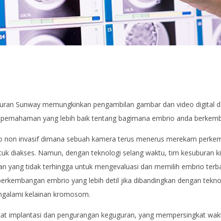
buran Sunway memungkinkan pengambilan gambar dan video digital dar
i pemahaman yang lebih baik tentang bagimana embrio anda berkem
bio non invasif dimana sebuah kamera terus menerus merekam perke
untuk diakses. Namun, dengan teknologi selang waktu, tim kesuburan 
inan yang tidak terhingga untuk mengevaluasi dan memilih embrio te
rkembangan embrio yang lebih detil jika dibandingkan dengan teknol
engalami kelainan kromosom.
ngkat implantasi dan pengurangan keguguran, yang mempersingkat wa