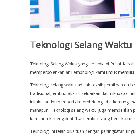
T
Y
C
E
N
Teknologi Selang Waktu
T
R
Teknologi Selang Waktu yang tersedia di Pusat Kesu
E
memperbolehkan ahli embriologi kami untuk memilik
I
TENTANG KITA
V
Teknologi selang waktu adalah teknik pemilihan em
F
T
tradisional, embrio akan dikeluarkan dari inkubator 
TIM KAMI
r
e
inkubator. Ini memberi ahli embriologi kita kemungk
a
LAYANAN KITA
manapun. Teknologi selang waktu juga memberikan pe
t
m
kami untuk mengidentifikasi embrio yang berisiko m
e
n
TEKNOLOGI KITA
t
Teknologi ini telah dikaitkan dengan peningkatan ti
|