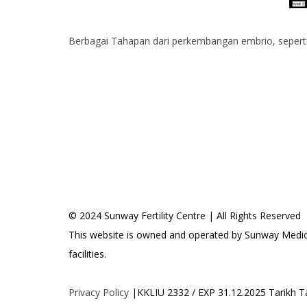
a
y
s
i
Berbagai Tahapan dari perkembangan embrio, seperti 
a
© 2024 Sunway Fertility Centre | All Rights Reserved
This website is owned and operated by Sunway Medica
facilities.
Privacy Policy
|KKLIU 2332 / EXP 31.12.2025 Tarikh 