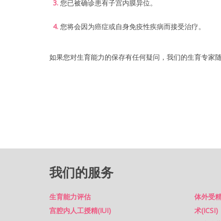
文章
您已被确诊患有子宫内膜异位。
A
w
a
联络我们
r
您将会因为癌症或自身免疫性疾病而接受治疗。
d
W
i
n
如果您对生育能力的保存有任何疑问，我们的生育专家
n
i
n
g
F
e
r
t
i
l
i
t
y
C
l
我们的服务
i
n
i
c
生育能力评估
体外受精
M
宫腔内人工授精(IUI)
术(ICSI)
a
l