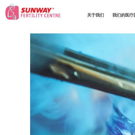
关于我们
我们的医疗
S
U
N
W
A
Y
F
E
R
T
I
L
I