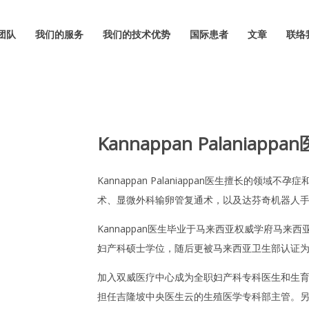
团队
我们的服务
我们的技术优势
国际患者
文章
联络
Kannappan Palaniappa
Kannappan Palaniappan医生擅长的领
术、显微外科输卵管复通术，以及达芬奇机器人
Kannappan医生毕业于马来西亚权威学府马来
妇产科硕士学位，随后更被马来西亚卫生部认证
加入双威医疗中心成为全职妇产科专科医生和生育专家之
担任吉隆坡中央医生云的生殖医学专科部主管。另外