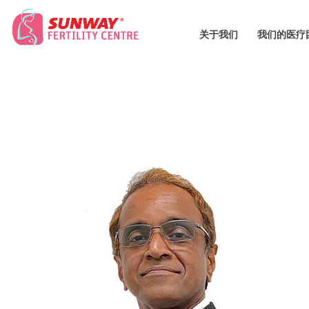
关于我们
我们的医疗
S
U
N
W
A
Y
F
E
R
T
I
L
I