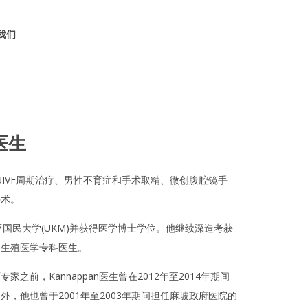
我们
n医生
域不孕症和IVF周期治疗、男性不育症和手术取精、微创腹腔镜手
手术。
西亚国民大学(UKM)并获得医学博士学位。他继续深造考获
为生殖医学专科医生。
前，Kannappan医生曾在2012年至2014年期间
，他也曾于2001年至2003年期间担任麻坡政府医院的