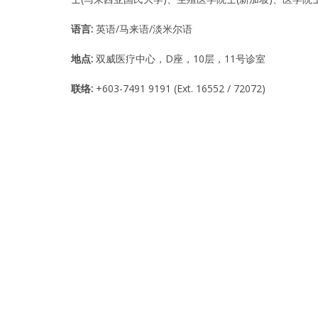
A
w
a
语言:
英语/马来语/淡米尔语
r
d
关于我们
地点:
双威医疗中心，D座，10层，11号诊室
W
i
n
联络:
+603-7491 9191 (Ext. 16552 / 72072)
n
我们的医疗团队
i
n
g
我们的服务
F
e
r
我们的技术优势
t
i
l
i
国际患者
t
y
C
文章
l
i
n
联络我们
i
c
M
a
l